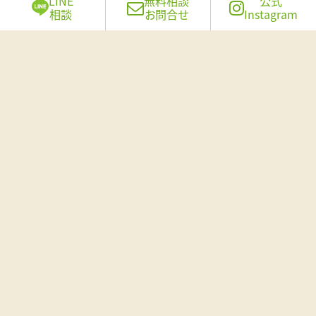
LINE
無料相談
公式
備の入れ替えまで、さまざまなお客様のご要望にお応えしています。
相談
お問合せ
Instagram
くすの木リフォームの「仕事」をご覧ください。
マンションリフォーム
大阪市 K様
水まわりが使いやすくなったマンション全
面改装
詳しく見る
施工事例を見る